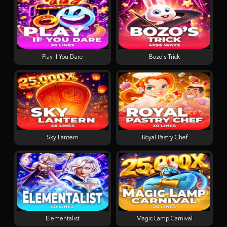
Play If You Dare
Bozo's Trick
Sky Lantern
Royal Pastry Chef
Elementalist
Magic Lamp Carnival