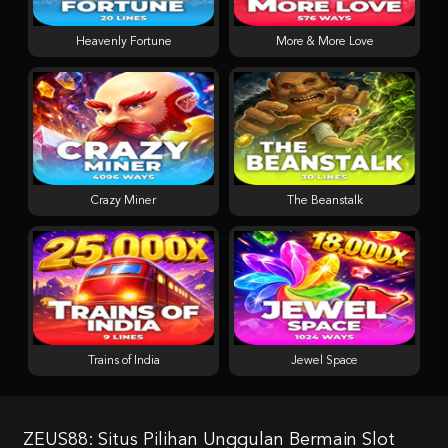
Heavenly Fortune
More & More Love
Crazy Miner
The Beanstalk
Trains of India
Jewel Space
ZEUS88: Situs Pilihan Unggulan Bermain Slot