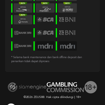
* Selama bank maintenance dan bank offline deposit dan
penarikan tidak dapat diproses
©2026 ZEUS88. Hak cipta dilindungi | 18+