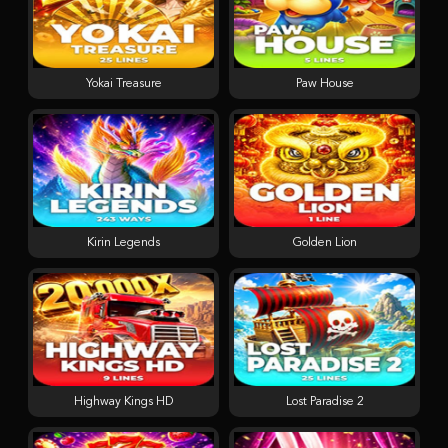
Yokai Treasure
Paw House
Kirin Legends
Golden Lion
Highway Kings HD
Lost Paradise 2