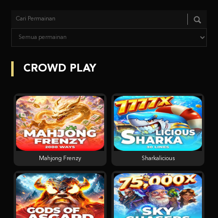
CROWD PLAY
Mahjong Frenzy
Sharkalicious